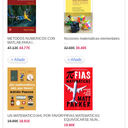
METODOS NUMERICOS CON
Nociones matemáticas elementales:
MATLAB PARA I...
...
47.13€
44.77€
32.00€
30.40€
+ Añadir
+ Añadir
UN MATEMATICO AHI, POR FAVOR!
PIFIAS MATEMATICAS:
EQUIVOCARSE NUN...
19.90€
18.91€
19.90€