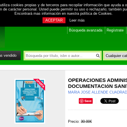
utiliza cookies propias y de terceros para recopilar información que ayuda a o
ión de carácter personal. Usted puede permitir su uso o rechazarlo; también p
Encontrará mas información en nuestra
política de Cookies
.
ACEPTAR
Leer más
Búsqueda avanzada
Regístrate
s vendido
OPERACIONES ADMINI
DOCUMENTACIóN SANI
MARIA JOSE ALLENDE CUADRA
Save
Precio:
30.00€