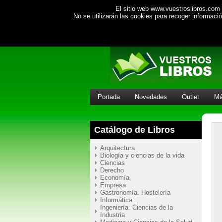
El sitio web www.vuestroslibros.com 
No se utilizarán las cookies para recoger informac
Portada
Novedades
Outlet
Má
Catálogo de Libros
Arquitectura
Biología y ciencias de la vida
Ciencias
Derecho
Economía
Empresa
Gastronomía. Hostelería
Informática
Ingeniería. Ciencias de la
Industria