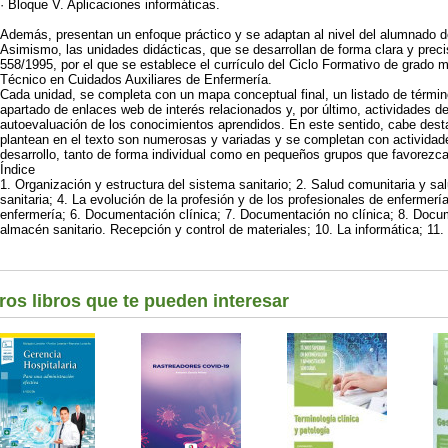
· Bloque V. Aplicaciones informáticas.
Además, presentan un enfoque práctico y se adaptan al nivel del alumnado d
Asimismo, las unidades didácticas, que se desarrollan de forma clara y prec
558/1995, por el que se establece el currículo del Ciclo Formativo de grado m
Técnico en Cuidados Auxiliares de Enfermería.
Cada unidad, se completa con un mapa conceptual final, un listado de térmi
apartado de enlaces web de interés relacionados y, por último, actividades d
autoevaluación de los conocimientos aprendidos. En este sentido, cabe dest
plantean en el texto son numerosas y variadas y se completan con actividade
desarrollo, tanto de forma individual como en pequeños grupos que favorezcan
Índice
1. Organización y estructura del sistema sanitario; 2. Salud comunitaria y sal
sanitaria; 4. La evolución de la profesión y de los profesionales de enfermerí
enfermería; 6. Documentación clínica; 7. Documentación no clínica; 8. Docu
almacén sanitario. Recepción y control de materiales; 10. La informática; 11.
ros libros que te pueden interesar