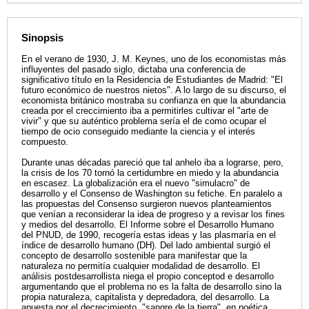
Sinopsis
En el verano de 1930, J. M. Keynes, uno de los economistas más
influyentes del pasado siglo, dictaba una conferencia de
significativo título en la Residencia de Estudiantes de Madrid: "El
futuro económico de nuestros nietos". A lo largo de su discurso, el
economista británico mostraba su confianza en que la abundancia
creada por el creccimiento iba a permitirles cultivar el "arte de
vivir" y que su auténtico problema sería el de como ocupar el
tiempo de ocio conseguido mediante la ciencia y el interés
compuesto.
Durante unas décadas pareció que tal anhelo iba a lograrse, pero,
la crisis de los 70 tornó la certidumbre en miedo y la abundancia
en escasez. La globalización era el nuevo "simulacro" de
desarrollo y el Consenso de Washington su fetiche. En paralelo a
las propuestas del Consenso surgieron nuevos planteamientos
que venían a reconsiderar la idea de progreso y a revisar los fines
y medios del desarrollo. El Informe sobre el Desarrollo Humano
del PNUD, de 1990, recogería estas ideas y las plasmaría en el
índice de desarrollo humano (DH). Del lado ambiental surgió el
concepto de desarrollo sostenible para manifestar que la
naturaleza no permitía cualquier modalidad de desarrollo. El
análisis postdesarrollista niega el propio conceptod e desarrollo
argumentando que el problema no es la falta de desarrollo sino la
propia naturaleza, capitalista y depredadora, del desarrollo. La
apuesta por el decrecimiento, "sangre de la tierra", en poética