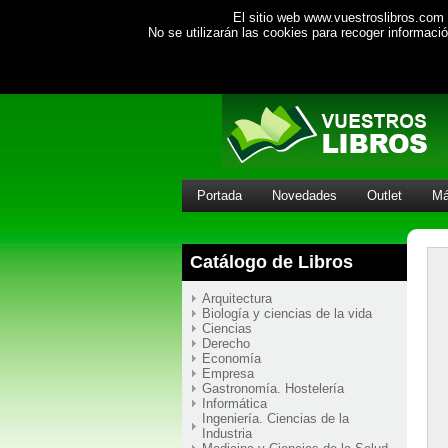
El sitio web www.vuestroslibros.com 
No se utilizarán las cookies para recoger informac
Portada
Novedades
Outlet
Má
Catálogo de Libros
Arquitectura
Biología y ciencias de la vida
Ciencias
Derecho
Economía
Empresa
Gastronomía. Hostelería
Informática
Ingeniería. Ciencias de la
Industria