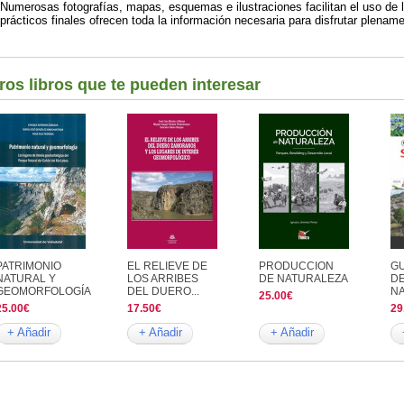
Numerosas fotografías, mapas, esquemas e ilustraciones facilitan el uso de l
prácticos finales ofrecen toda la información necesaria para disfrutar plenamen
ros libros que te pueden interesar
PATRIMONIO
EL RELIEVE DE
PRODUCCION
GU
NATURAL Y
LOS ARRIBES
DE NATURALEZA
D
GEOMORFOLOGÍA
DEL DUERO...
NA
25.00€
25.00€
17.50€
29
+ Añadir
+ Añadir
+ Añadir