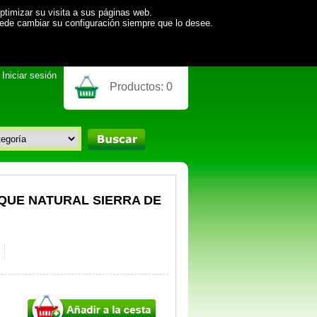
ptimizar su visita a sus páginas web.
uede cambiar su configuración siempre que lo desee.
Iniciar sesión
Productos:
0
RQUE NATURAL SIERRA DE