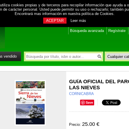
utiliza cookies propias y de terceros para recopilar información que ayuda a o
ión de carácter personal. Usted puede permitir su uso o rechazarlo; también p
Encontrará mas información en nuestra
política de Cookies
.
ACEPTAR
Leer más
Búsqueda avanzada
Regístrate
s vendido
GUíA OFICIAL DEL PA
LAS NIEVES
CORNICABRA
Save
25.00 €
Precio: