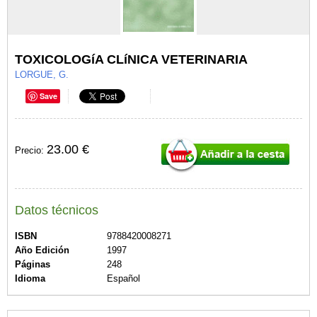
TOXICOLOGíA CLíNICA VETERINARIA
LORGUE, G.
Save
23.00 €
Precio:
Datos técnicos
ISBN
9788420008271
Año Edición
1997
Páginas
248
Idioma
Español