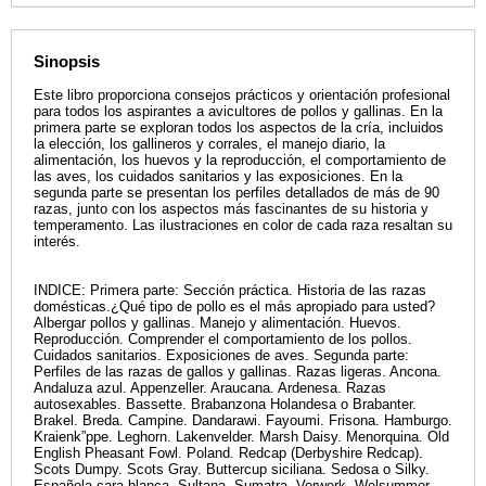
Sinopsis
Este libro proporciona consejos prácticos y orientación profesional
para todos los aspirantes a avicultores de pollos y gallinas. En la
primera parte se exploran todos los aspectos de la cría, incluidos
la elección, los gallineros y corrales, el manejo diario, la
alimentación, los huevos y la reproducción, el comportamiento de
las aves, los cuidados sanitarios y las exposiciones. En la
segunda parte se presentan los perfiles detallados de más de 90
razas, junto con los aspectos más fascinantes de su historia y
temperamento. Las ilustraciones en color de cada raza resaltan su
interés.
INDICE: Primera parte: Sección práctica. Historia de las razas
domésticas.¿Qué tipo de pollo es el más apropiado para usted?
Albergar pollos y gallinas. Manejo y alimentación. Huevos.
Reproducción. Comprender el comportamiento de los pollos.
Cuidados sanitarios. Exposiciones de aves. Segunda parte:
Perfiles de las razas de gallos y gallinas. Razas ligeras. Ancona.
Andaluza azul. Appenzeller. Araucana. Ardenesa. Razas
autosexables. Bassette. Brabanzona Holandesa o Brabanter.
Brakel. Breda. Campine. Dandarawi. Fayoumi. Frisona. Hamburgo.
Kraienk”ppe. Leghorn. Lakenvelder. Marsh Daisy. Menorquina. Old
English Pheasant Fowl. Poland. Redcap (Derbyshire Redcap).
Scots Dumpy. Scots Gray. Buttercup siciliana. Sedosa o Silky.
Española cara blanca. Sultana. Sumatra. Vorwerk. Welsummer.