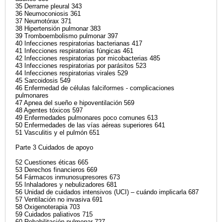
35 Derrame pleural 343
36 Neumoconiosis 361
37 Neumotórax 371
38 Hipertensión pulmonar 383
39 Tromboembolismo pulmonar 397
40 Infecciones respiratorias bacterianas 417
41 Infecciones respiratorias fúngicas 461
42 Infecciones respiratorias por micobacterias 485
43 Infecciones respiratorias por parásitos 523
44 Infecciones respiratorias virales 529
45 Sarcoidosis 549
46 Enfermedad de células falciformes - complicaciones
pulmonares
47 Apnea del sueño e hipoventilación 569
48 Agentes tóxicos 597
49 Enfermedades pulmonares poco comunes 613
50 Enfermedades de las vías aéreas superiores 641
51 Vasculitis y el pulmón 651
Parte 3 Cuidados de apoyo
52 Cuestiones éticas 665
53 Derechos financieros 669
54 Fármacos inmunosupresores 673
55 Inhaladores y nebulizadores 681
56 Unidad de cuidados intensivos (UCI) – cuándo implicarla 687
57 Ventilación no invasiva 691
58 Oxigenoterapia 703
59 Cuidados paliativos 715
60 Rehabilitación pulmonar 727