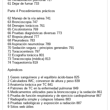
61 Dejar de fumar 733
Parte 4 Procedimientos prácticos
62 Manejo de la vía aérea 741
63 Broncoscopia 747
64 Drenajes torácicos 761
65 Cricotirotomía 769
66 Pruebas diagnósticas diversas 773
67 Biopsia pleural 777
68 Pleurodesis 783
69 Aspiración neumotórax 789
70 Sedación segura – principios generales 791
71 Toracocentesis 797
72 Ecografía torácica 801
73 Toracoscopia (médica) 813
74 Traqueotomía 819
Apéndices
1 Gases sanguíneos y el equilibrio ácido-base 825
2 Calculadora IMC; conversor de altura y peso 839
3 Anatomía torácica por TC 841
4 Patrones de TC en la enfermedad pulmonar 849
5 Medicamentos utilizados para la broncoscopia y la sedación 861
6 Prueba de función respiratoria y de ejercicio cardiopulmonar 867
7 Radiografía simple y colapsos lobares 883
8 Pruebas radiológicas y exposición a radiación 887
9 Sitios web útiles