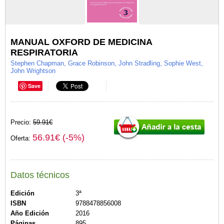
MANUAL OXFORD DE MEDICINA
RESPIRATORIA
Stephen Chapman, Grace Robinson, John Stradling, Sophie West,
John Wrightson
Save
Precio:
59.91€
56.91€ (-5%)
Oferta:
Datos técnicos
Edición
3ª
ISBN
9788478856008
Año Edición
2016
Páginas
895