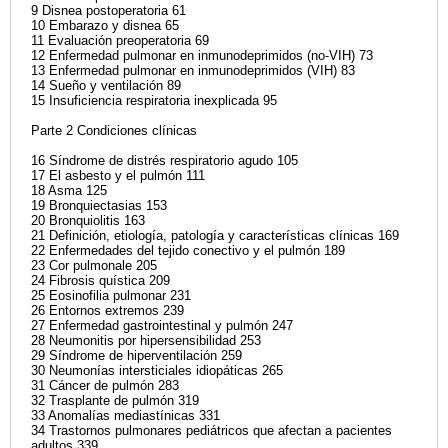
9 Disnea postoperatoria 61
10 Embarazo y disnea 65
11 Evaluación preoperatoria 69
12 Enfermedad pulmonar en inmunodeprimidos (no-VIH) 73
13 Enfermedad pulmonar en inmunodeprimidos (VIH) 83
14 Sueño y ventilación 89
15 Insuficiencia respiratoria inexplicada 95
Parte 2 Condiciones clínicas
16 Síndrome de distrés respiratorio agudo 105
17 El asbesto y el pulmón 111
18 Asma 125
19 Bronquiectasias 153
20 Bronquiolitis 163
21 Definición, etiología, patología y características clínicas 169
22 Enfermedades del tejido conectivo y el pulmón 189
23 Cor pulmonale 205
24 Fibrosis quística 209
25 Eosinofilia pulmonar 231
26 Entornos extremos 239
27 Enfermedad gastrointestinal y pulmón 247
28 Neumonitis por hipersensibilidad 253
29 Síndrome de hiperventilación 259
30 Neumonías intersticiales idiopáticas 265
31 Cáncer de pulmón 283
32 Trasplante de pulmón 319
33 Anomalías mediastínicas 331
34 Trastornos pulmonares pediátricos que afectan a pacientes
adultos 339