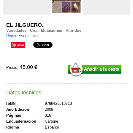
EL JILGUERO.
Variedades - Cría - Mutaciones - Híbridos
Renzo Esuperanzi
Save
45.00 €
Precio:
Datos técnicos
ISBN
9788425518713
Año Edición
2009
Páginas
316
Encuadernación
Cartoné
Idioma
Español