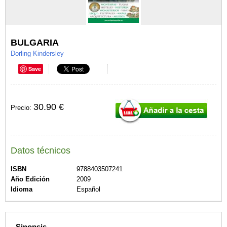
BULGARIA
Dorling Kindersley
Save
30.90 €
Precio:
Datos técnicos
ISBN
9788403507241
Año Edición
2009
Idioma
Español
Sinopsis