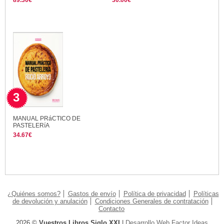
89.30€
30.00€
3
MANUAL PRáCTICO DE
PASTELERíA
34.67€
¿Quiénes somos?
Gastos de envío
Política de privacidad
Políticas
de devolución y anulación
Condiciones Generales de contratación
Contacto
2026 ©
Vuestros Libros Siglo XXI
|
Desarrollo Web Factor Ideas