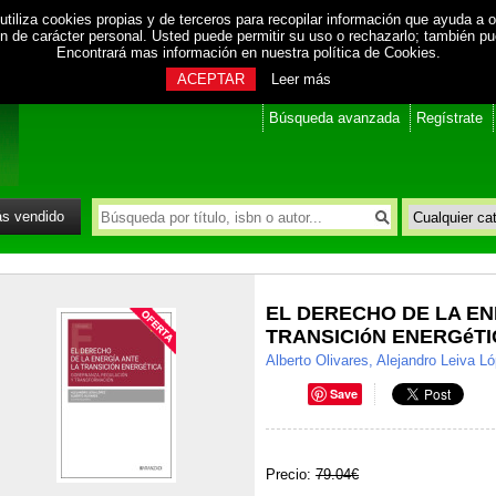
utiliza cookies propias y de terceros para recopilar información que ayuda a o
ión de carácter personal. Usted puede permitir su uso o rechazarlo; también p
Encontrará mas información en nuestra
política de Cookies
.
ACEPTAR
Leer más
Búsqueda avanzada
Regístrate
s vendido
EL DERECHO DE LA EN
TRANSICIóN ENERGéT
Alberto Olivares, Alejandro Leiva L
Save
Precio:
79.04€