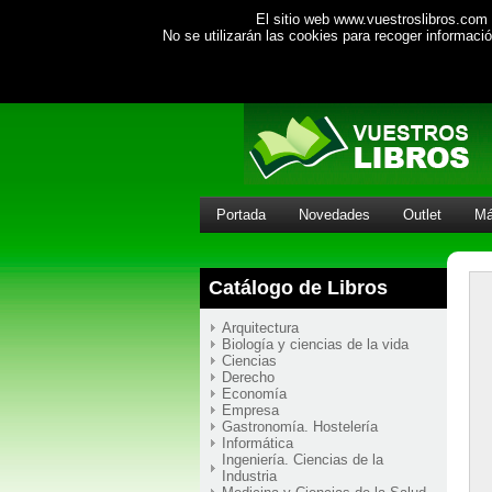
El sitio web www.vuestroslibros.com 
No se utilizarán las cookies para recoger informac
Portada
Novedades
Outlet
Má
Catálogo de Libros
Arquitectura
Biología y ciencias de la vida
Ciencias
Derecho
Economía
Empresa
Gastronomía. Hostelería
Informática
Ingeniería. Ciencias de la
Industria