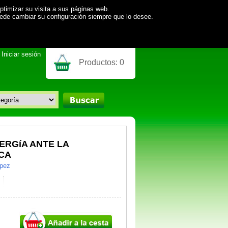
ptimizar su visita a sus páginas web.
uede cambiar su configuración siempre que lo desee.
Iniciar sesión
Productos:
0
ERGíA ANTE LA
ICA
ópez