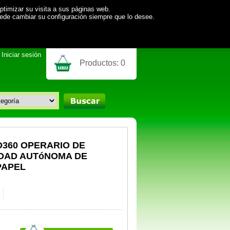
ptimizar su visita a sus páginas web.
uede cambiar su configuración siempre que lo desee.
Iniciar sesión
Productos:
0
D360 OPERARIO DE
DAD AUTóNOMA DE
PAPEL