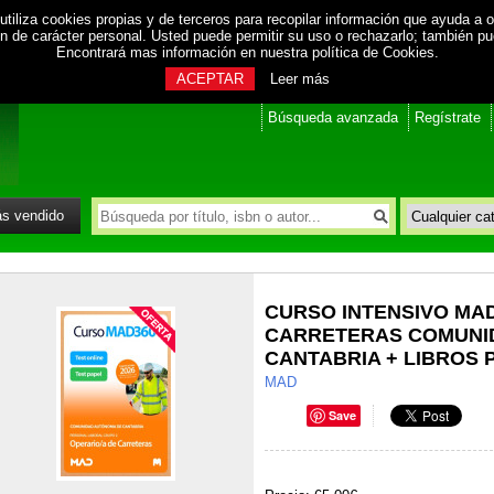
utiliza cookies propias y de terceros para recopilar información que ayuda a o
ión de carácter personal. Usted puede permitir su uso o rechazarlo; también p
Encontrará mas información en nuestra
política de Cookies
.
ACEPTAR
Leer más
Búsqueda avanzada
Regístrate
s vendido
CURSO INTENSIVO MA
CARRETERAS COMUNI
CANTABRIA + LIBROS 
MAD
Save