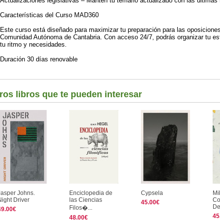
Actualizaciones legislativas – Mantén tu temario actualizado con las últimas
Características del Curso MAD360
Este curso está diseñado para maximizar tu preparación para las oposiciones
Comunidad Autónoma de Cantabria. Con acceso 24/7, podrás organizar tu est
tu ritmo y necesidades.
Duración 30 días renovable
ros libros que te pueden interesar
Jasper Johns.
Enciclopedia de
Cypsela
Mi
Night Driver
las Ciencias
Co
45.00€
De
Filos�...
49.00€
45
48.00€