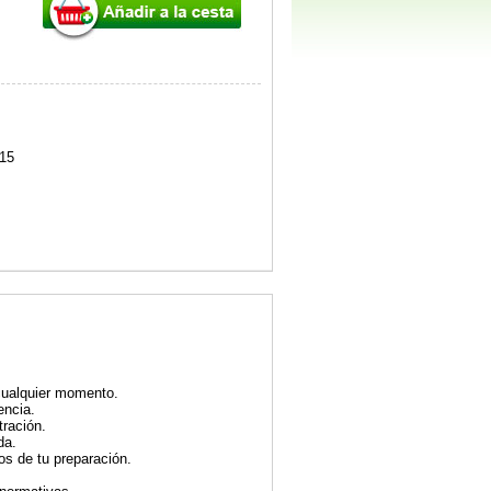
15
 cualquier momento.
encia.
ración.
da.
os de tu preparación.