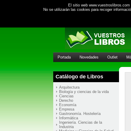
El sitio web www.vuestroslibros.com 
No se utilizarán las cookies para recoger informac
Portada
Novedades
Outlet
Má
Catálogo de Libros
Arquitectura
Biología y ciencias de la vida
Ciencias
Derecho
Economía
Empresa
Gastronomía. Hostelería
Informática
Ingeniería. Ciencias de la
Industria