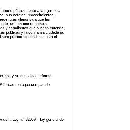
interés público frente a la injerencia
ema -sus actores, procedimientos,
ece rutas claras para que las
erte, así, en una referencia
res y estudiantes que buscan entender,
icas públicas y la confianza ciudadana.
inero público es condición para el
úblicos y su anunciada reforma
s Públicas: enfoque comparado
o de la Ley n.º 32069 – ley general de