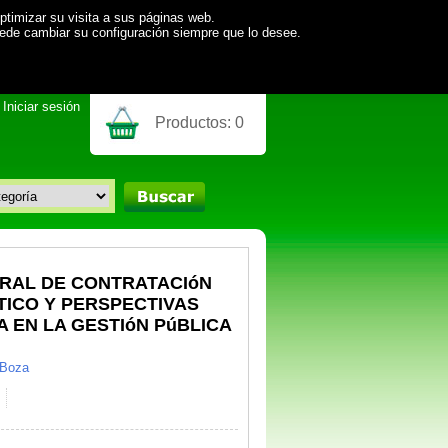
ptimizar su visita a sus páginas web.
uede cambiar su configuración siempre que lo desee.
Iniciar sesión
Productos:
0
RAL DE CONTRATACIóN
íTICO Y PERSPECTIVAS
A EN LA GESTIóN PúBLICA
 Boza