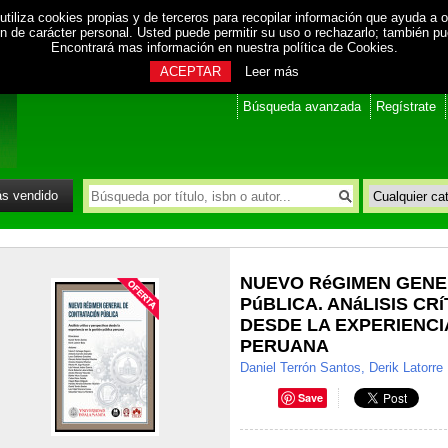
utiliza cookies propias y de terceros para recopilar información que ayuda a o
ión de carácter personal. Usted puede permitir su uso o rechazarlo; también p
Encontrará mas información en nuestra
política de Cookies
.
ACEPTAR
Leer más
Búsqueda avanzada
Regístrate
s vendido
NUEVO RéGIMEN GENE
PúBLICA. ANáLISIS CR
DESDE LA EXPERIENCI
PERUANA
Daniel Terrón Santos, Derik Latorre
Save