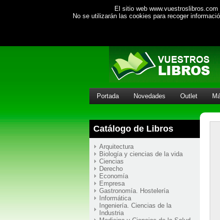
El sitio web www.vuestroslibros.com 
No se utilizarán las cookies para recoger informac
Portada
Novedades
Outlet
Má
Catálogo de Libros
Arquitectura
Biología y ciencias de la vida
Ciencias
Derecho
Economía
Empresa
Gastronomía. Hostelería
Informática
Ingeniería. Ciencias de la
Industria