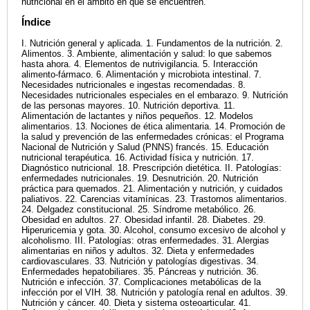
nutricional en el ámbito en que se encuentren.
Índice
I. Nutrición general y aplicada. 1. Fundamentos de la nutrición. 2.
Alimentos. 3. Ambiente, alimentación y salud: lo que sabemos
hasta ahora. 4. Elementos de nutrivigilancia. 5. Interacción
alimento-fármaco. 6. Alimentación y microbiota intestinal. 7.
Necesidades nutricionales e ingestas recomendadas. 8.
Necesidades nutricionales especiales en el embarazo. 9. Nutrición
de las personas mayores. 10. Nutrición deportiva. 11.
Alimentación de lactantes y niños pequeños. 12. Modelos
alimentarios. 13. Nociones de ética alimentaria. 14. Promoción de
la salud y prevención de las enfermedades crónicas: el Programa
Nacional de Nutrición y Salud (PNNS) francés. 15. Educación
nutricional terapéutica. 16. Actividad física y nutrición. 17.
Diagnóstico nutricional. 18. Prescripción dietética. II. Patologías:
enfermedades nutricionales. 19. Desnutrición. 20. Nutrición
práctica para quemados. 21. Alimentación y nutrición, y cuidados
paliativos. 22. Carencias vitamínicas. 23. Trastornos alimentarios.
24. Delgadez constitucional. 25. Síndrome metabólico. 26.
Obesidad en adultos. 27. Obesidad infantil. 28. Diabetes. 29.
Hiperuricemia y gota. 30. Alcohol, consumo excesivo de alcohol y
alcoholismo. III. Patologías: otras enfermedades. 31. Alergias
alimentarias en niños y adultos. 32. Dieta y enfermedades
cardiovasculares. 33. Nutrición y patologías digestivas. 34.
Enfermedades hepatobiliares. 35. Páncreas y nutrición. 36.
Nutrición e infección. 37. Complicaciones metabólicas de la
infección por el VIH. 38. Nutrición y patología renal en adultos. 39.
Nutrición y cáncer. 40. Dieta y sistema osteoarticular. 41.