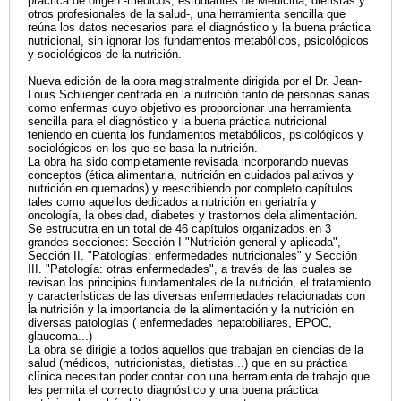
práctica de origen -médicos, estudiantes de Medicina, dietistas y
otros profesionales de la salud-, una herramienta sencilla que
reúna los datos necesarios para el diagnóstico y la buena práctica
nutricional, sin ignorar los fundamentos metabólicos, psicológicos
y sociológicos de la nutrición.
Nueva edición de la obra magistralmente dirigida por el Dr. Jean-
Louis Schlienger centrada en la nutrición tanto de personas sanas
como enfermas cuyo objetivo es proporcionar una herramienta
sencilla para el diagnóstico y la buena práctica nutricional
teniendo en cuenta los fundamentos metabólicos, psicológicos y
sociológicos en los que se basa la nutrición.
La obra ha sido completamente revisada incorporando nuevas
conceptos (ética alimentaria, nutrición en cuidados paliativos y
nutrición en quemados) y reescribiendo por completo capítulos
tales como aquellos dedicados a nutrición en geriatría y
oncología, la obesidad, diabetes y trastornos dela alimentación.
Se estrucutra en un total de 46 capítulos organizados en 3
grandes secciones: Sección I "Nutrición general y aplicada",
Sección II. "Patologías: enfermedades nutricionales" y Sección
III. "Patología: otras enfermedades", a través de las cuales se
revisan los principios fundamentales de la nutrición, el tratamiento
y características de las diversas enfermedades relacionadas con
la nutrición y la importancia de la alimentación y la nutrición en
diversas patologías ( enfermedades hepatobiliares, EPOC,
glaucoma...)
La obra se dirigie a todos aquellos que trabajan en ciencias de la
salud (médicos, nutricionistas, dietistas...) que en su práctica
clínica necesitan poder contar con una herramienta de trabajo que
les permita el correcto diagnóstico y una buena práctica